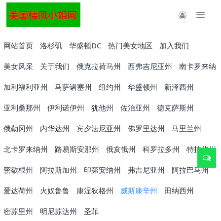
网站首页
洛杉矶
华盛顿DC
热门美女地区
加入我们
美女风采
关于我们
俄克拉荷马州
西弗吉尼亚州
南卡罗来纳
加利福利亚州
马萨诸塞州
纽约州
华盛顿州
新泽西州
亚利桑那州
伊利诺伊州
犹他州
佐治亚州
德克萨斯州
俄勒冈州
内华达州
宾夕法尼亚州
佛罗里达州
马里兰州
北卡罗来纳州
路易斯安那州
俄亥俄州
科罗拉多州
特拉华州
密歇根州
阿拉斯加州
印第安纳州
弗吉尼亚州
阿拉巴马州
爱达荷州
火奴鲁鲁
康涅狄格州
威斯康辛州
田纳西州
密苏里州
明尼苏达州
圣菲