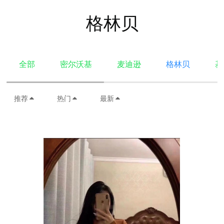
格林贝
全部
密尔沃基
麦迪逊
格林贝
基
推荐
热门
最新