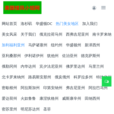
网站首页
洛杉矶
华盛顿DC
热门美女地区
加入我们
美女风采
关于我们
俄克拉荷马州
西弗吉尼亚州
南卡罗来纳
加利福利亚州
马萨诸塞州
纽约州
华盛顿州
新泽西州
亚利桑那州
伊利诺伊州
犹他州
佐治亚州
德克萨斯州
俄勒冈州
内华达州
宾夕法尼亚州
佛罗里达州
马里兰州
北卡罗来纳州
路易斯安那州
俄亥俄州
科罗拉多州
特拉华州
密歇根州
阿拉斯加州
印第安纳州
弗吉尼亚州
阿拉巴马州
爱达荷州
火奴鲁鲁
康涅狄格州
威斯康辛州
田纳西州
密苏里州
明尼苏达州
圣菲