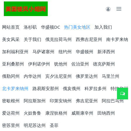
网站首页
洛杉矶
华盛顿DC
热门美女地区
加入我们
美女风采
关于我们
俄克拉荷马州
西弗吉尼亚州
南卡罗来纳
加利福利亚州
马萨诸塞州
纽约州
华盛顿州
新泽西州
亚利桑那州
伊利诺伊州
犹他州
佐治亚州
德克萨斯州
俄勒冈州
内华达州
宾夕法尼亚州
佛罗里达州
马里兰州
北卡罗来纳州
路易斯安那州
俄亥俄州
科罗拉多州
特拉华州
密歇根州
阿拉斯加州
印第安纳州
弗吉尼亚州
阿拉巴马州
爱达荷州
火奴鲁鲁
康涅狄格州
威斯康辛州
田纳西州
密苏里州
明尼苏达州
圣菲