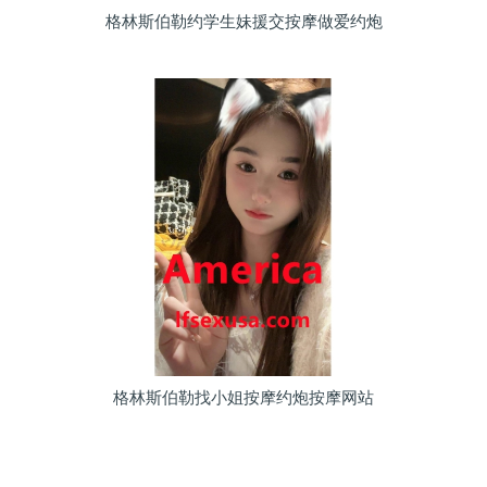
格林斯伯勒约学生妹援交按摩做爱约炮
格林斯伯勒找小姐按摩约炮按摩网站