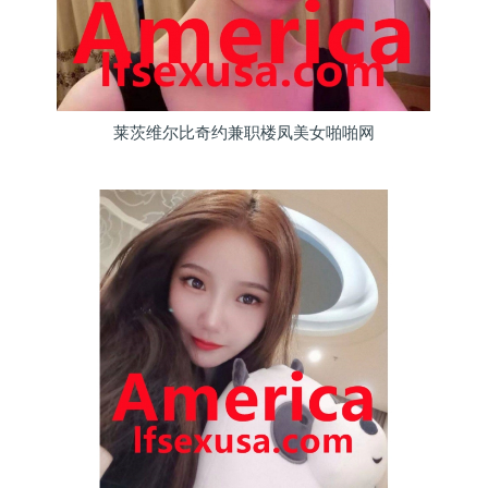
莱茨维尔比奇约兼职楼凤美女啪啪网