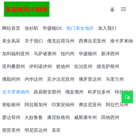
网站首页
洛杉矶
华盛顿DC
热门美女地区
加入我们
美女风采
关于我们
俄克拉荷马州
西弗吉尼亚州
南卡罗来纳
加利福利亚州
马萨诸塞州
纽约州
华盛顿州
新泽西州
亚利桑那州
伊利诺伊州
犹他州
佐治亚州
德克萨斯州
俄勒冈州
内华达州
宾夕法尼亚州
佛罗里达州
马里兰州
北卡罗来纳州
路易斯安那州
俄亥俄州
科罗拉多州
特拉华州
密歇根州
阿拉斯加州
印第安纳州
弗吉尼亚州
阿拉巴马州
爱达荷州
火奴鲁鲁
康涅狄格州
威斯康辛州
田纳西州
密苏里州
明尼苏达州
圣菲