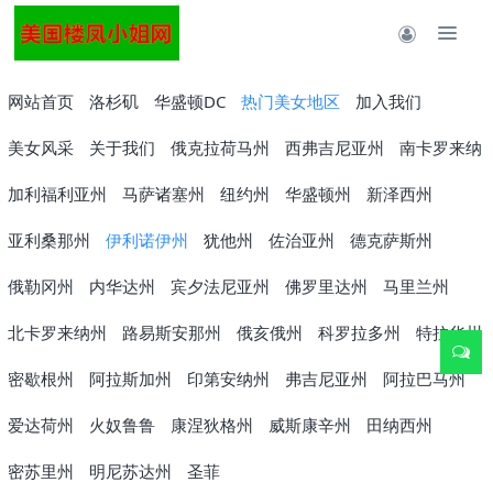
网站首页
洛杉矶
华盛顿DC
热门美女地区
加入我们
美女风采
关于我们
俄克拉荷马州
西弗吉尼亚州
南卡罗来纳
加利福利亚州
马萨诸塞州
纽约州
华盛顿州
新泽西州
亚利桑那州
伊利诺伊州
犹他州
佐治亚州
德克萨斯州
俄勒冈州
内华达州
宾夕法尼亚州
佛罗里达州
马里兰州
北卡罗来纳州
路易斯安那州
俄亥俄州
科罗拉多州
特拉华州
密歇根州
阿拉斯加州
印第安纳州
弗吉尼亚州
阿拉巴马州
爱达荷州
火奴鲁鲁
康涅狄格州
威斯康辛州
田纳西州
密苏里州
明尼苏达州
圣菲