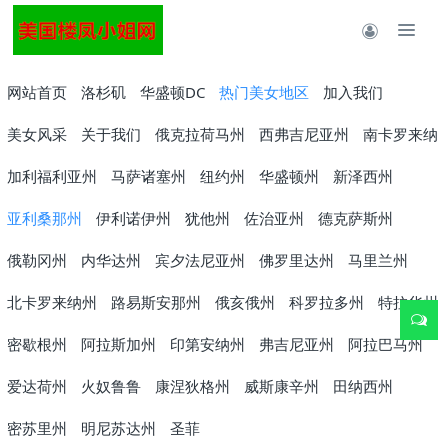
网站首页
洛杉矶
华盛顿DC
热门美女地区
加入我们
美女风采
关于我们
俄克拉荷马州
西弗吉尼亚州
南卡罗来纳
加利福利亚州
马萨诸塞州
纽约州
华盛顿州
新泽西州
亚利桑那州
伊利诺伊州
犹他州
佐治亚州
德克萨斯州
俄勒冈州
内华达州
宾夕法尼亚州
佛罗里达州
马里兰州
北卡罗来纳州
路易斯安那州
俄亥俄州
科罗拉多州
特拉华州
密歇根州
阿拉斯加州
印第安纳州
弗吉尼亚州
阿拉巴马州
爱达荷州
火奴鲁鲁
康涅狄格州
威斯康辛州
田纳西州
密苏里州
明尼苏达州
圣菲